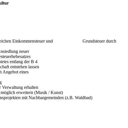
ultur
den Bereichen Einkommensteuer und Grundsteuer durch
nsiedlung neuer
steuerhebesatzes
etes entlang der B 4
haft entstehen lassen
h Angebot eines
g
r Verwaltung erhalten
möglich erweitern (Musik / Kunst)
onsprojekten mit Nachbargemeinden (z.B. Waldbad)