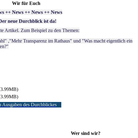
Wir für Euch
ws ++ News ++ News ++ News
Der neue Durchblick ist da!
ante Artikel. Zum Beispiel zu den Themen:
hl" ,"Mehr Transparenz im Rathaus" und "Was macht eigentlich ein
den?"
(3.99MB)
(3.99MB)
en Ausgaben des Durchblickes
Wer sind wir?